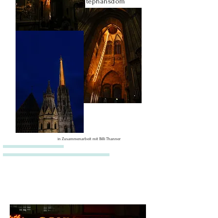
tephansdom
in Zusammenarbeit mit Billi Thanner