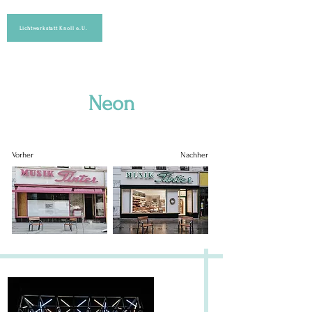
Lichtwerkstatt Knoll e.U.
Neon
Vorher
Nachher